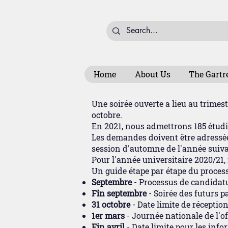
Home
About Us
The Gartr
Une soirée ouverte a lieu au trimes
octobre.
En 2021, nous admettrons 185 étudi
Les demandes doivent être adressées
session d'automne de l'année suiva
Pour l'année universitaire 2020/21,
Un guide étape par étape du proces
Septembre
- Processus de candidatu
Fin septembre
- Soirée des futurs p
31 octobre
- Date limite de récepti
1er mars
- Journée nationale de l'of
Fin avril
- Date limite pour les info