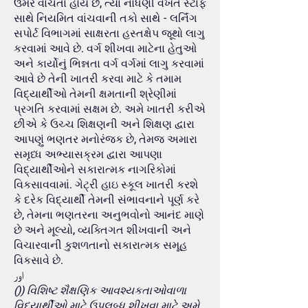
ઉંમરે વાંચતા હોય છે, ત્યાં નોંધણી વખતે સ્ટાફ
સાથે નિયમિત વાંચવાની તકો સાથે - લર્નિંગ
સપોર્ટ વિભાગમાં સાક્ષરતા હસ્તક્ષેપ જૂથો લાગુ
કરવામાં આવે છે. વર્ગ શીખવા માટેના હેતુઓ
અને કાર્યોનું ભિન્નતા વર્ગ વર્ગમાં લાગુ કરવામાં
આવે છે તેની ખાતરી કરવા માટે કે તમામ
વિદ્યાર્થીઓ તેમની ક્ષમતાની શ્રેણીમાં
પ્રગતિ કરવામાં સક્ષમ છે. અમે ખાતરી કરીએ
છીએ કે ઉચ્ચ શિક્ષણની અને શિક્ષણ દ્વારા
આપણું ભણતર મનોરંજક છે, તેમજ અમારા
સમૃધ્ધ અભ્યાસક્રમ દ્વારા આપણા
વિદ્યાર્થીઓને સકારાત્મક નાગરિકોમાં
વિકસાવવામાં. ગેટ્રી હાઇ સ્કૂલ ખાતરી કરશે
કે દરેક વિદ્યાર્થી તેમની સંભાવનાને પૂર્ણ કરે
છે, તેમના ભણતરના અનુભવોનો આનંદ માણે
છે અને મૂલ્યો, વ્યક્તિગત શીખવાની અને
વિચારવાની કુશળતાનો સકારાત્મક સમૂહ
વિકસાવે છે.
اور
()) વિશિષ્ટ શૈક્ષણિક આવશ્યકતાઓવાળા
વિદ્યાર્થીઓ માટે ઉપલબ્ધ શીખવા માટે અમે