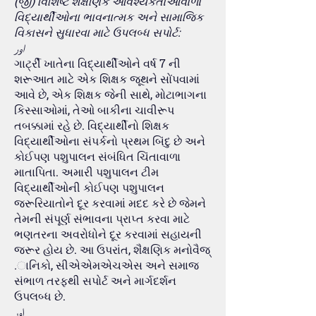
(જી) વિશિષ્ટ શૈક્ષણિક આવશ્યકતાઓવાળા
વિદ્યાર્થીઓના ભાવનાત્મક અને સામાજિક
વિકાસને સુધારવા માટે ઉપલબ્ધ સપોર્ટ:
اور
ગાર્ટ્રી ખાતેના વિદ્યાર્થીઓને વર્ષ 7 ની
શરૂઆત માટે એક શિક્ષક જૂથને સોંપવામાં
આવે છે, એક શિક્ષક જેની સાથે, મોટાભાગના
કિસ્સાઓમાં, તેઓ બાકીના ચાવીરૂપ
તબક્કામાં રહે છે. વિદ્યાર્થીનો શિક્ષક
વિદ્યાર્થીઓના સંપર્કનો પ્રથમ બિંદુ છે અને
કોઈપણ પશુપાલન સંબંધિત ચિંતાવાળા
માતાપિતા. અમારી પશુપાલન ટીમ
વિદ્યાર્થીઓની કોઈપણ પશુપાલન
જરૂરિયાતોને દૂર કરવામાં મદદ કરે છે જેમને
તેમની સંપૂર્ણ સંભાવના પ્રાપ્ત કરવા માટે
ભણતરના અવરોધોને દૂર કરવામાં સહાયની
જરૂર હોય છે. આ ઉપરાંત, શૈક્ષણિક મનોવૈજ્
.ાનિકો, સીએએમએચએસ અને સમાજ
સંભાળ તરફથી સપોર્ટ અને માર્ગદર્શન
ઉપલબ્ધ છે.
اور