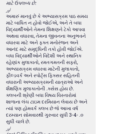
માટે ઉપલબ્ધ છે:
اور
અમારું માનવું છે કે અભ્યાસક્રમ પાઠ સમય
માટે બાધિત ન હોવો જોઈએ, અને તે બધા
વિદ્યાર્થીઓને તેમના શિક્ષણને ટેકો આપવા
અથવા વધારવા, તેમના જીવનના અનુભવને
વધારવા માટે અને ફક્ત મનોરંજન અને
આનંદ માટે સમૃદ્ધિની તકો હોવી જોઈએ.
બધા વિદ્યાર્થીઓને વિદેશી અને સ્થાનિક
રહેણાંક મુલાકાતો, રમતગમતની સફરો,
અભ્યાસક્રમ વધારવા માટેની મુલાકાતો,
ફીલ્ડવર્ક અને સ્પોર્ટ્સ ફિક્સર સહિતની
વધારાની અભ્યાસક્રમની યાત્રાઓ અને
શૈક્ષણિક મુલાકાતોની .ક્સેસ હોય છે.
ક્લબની શ્રેણી બધા વિષય વિસ્તારોમાં
શાળાના લંચ ટાઇમ દરમિયાન લેવાય છે અને
ત્યાં પણ હોમવર્ક ક્લબ છે જે આખા વર્ષ
દરમ્યાન સોમવારથી ગુરુવાર સુધી 3-4- .૦
સુધી ચાલે છે.
اور