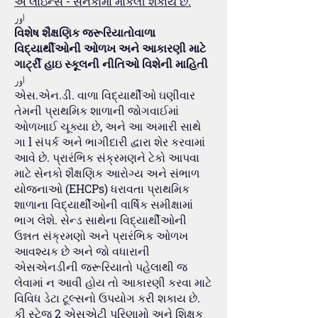
એ લાઇન્સ - સેનકોમાં મોકલી શકાય છે.
اور
વિશેષ શૈક્ષણિક જરૂરિયાતોવાળા
વિદ્યાર્થીઓની ઓળખ અને આકારણી માટે
ગાર્ટ્રી હાઇ સ્કૂલની નીતિઓ વિશેની માહિતી
اور
એસ.એન.ડી. વાળા વિદ્યાર્થીઓ ઘણીવાર
તેમની પ્રાથમિક શાળાની જોગવાઈમાં
ઓળખાઈ ચૂક્યા છે, અને આ અમારી સાથે
ગા l સંપર્ક અને ભાગીદારી દ્વારા શેર કરવામાં
આવે છે. પ્રારંભિક સંક્રમણને ટેકો આપવા
માટે સેનકો શૈક્ષણિક આરોગ્ય અને સંભાળ
યોજનાઓ (EHCPs) ધરાવતા પ્રાથમિક
શાળાના વિદ્યાર્થીઓની વાર્ષિક સમીક્ષામાં
ભાગ લેશે. સેન્ડ સાથેના વિદ્યાર્થીઓની
ઉન્નત સંક્રમણો અને પ્રારંભિક ઓળખ
આવશ્યક છે અને જો વધારાની
એસએનડીની જરૂરિયાતો પહેલાથી જ
લેવામાં ન આવી હોય તો આકારણી કરવા માટે
વિવિધ ડેટા ટૂલ્સનો ઉપયોગ કરી શકાય છે.
કી સ્ટેજ 2 એસએટી પરિણામો અને શિક્ષક