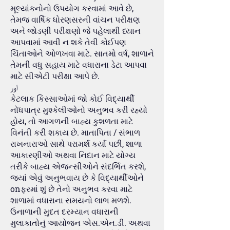
મૂલ્યાંકનોનો ઉપયોગ કરવામાં આવે છે,
તેમજ વાર્ષિક ધોરણસરની વાંચન પરીક્ષણ
અને જોડણી પરીક્ષણો જે પહેલાથી ધ્યાન
આપવામાં આવી ન શકે તેવી કોઈપણ
ચિંતાઓને ઓળખવા માટે. સાતમો વર્ષ, શાળાને
તેમની વધુ સહાય માટે વધારાના ડેટા આપવા
માટે સીએટી પરીક્ષા આપે છે.
اور
કેટલાક કિસ્સાઓમાં જો કોઈ વિદ્યાર્થી
નોંધપાત્ર મુશ્કેલીઓનો અનુભવ કરી રહ્યો
હોય, તો આગળની બાહ્ય કુશળતા માટે
વિનંતી કરી શકાય છે. માતાપિતા / સંભાળ
રાખનારાઓ સાથે પરામર્શ કર્યા પછી, શાળા
આકારણીઓ અથવા નિદાન માટે યોગ્ય
તરીકે બાહ્ય એજન્સીઓને સંદર્ભિત કરશે,
જ્યાં એવું અનુભવાય છે કે વિદ્યાર્થીઓને
onફરમાં શું છે તેનો અનુભવ કરવા માટે
શાળામાં વધારાના સમયનો લાભ મળશે.
ઉનાળાની મુદત દરમ્યાન વધારાની
મુલાકાતોનું આયોજન એસ.એન.ડી. અથવા