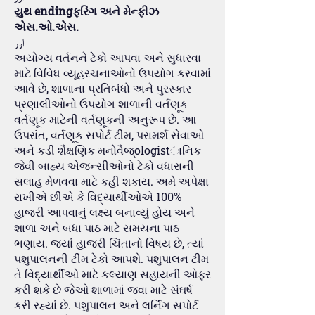
યુથ endingફરિંગ અને મેન્ફીઝ
એસ.ઓ.એસ.
اور
અયોગ્ય વર્તનને ટેકો આપવા અને સુધારવા
માટે વિવિધ વ્યૂહરચનાઓનો ઉપયોગ કરવામાં
આવે છે, શાળાના પ્રતિબંધો અને પુરસ્કાર
પ્રણાલીઓનો ઉપયોગ શાળાની વર્તણૂક
વર્તણૂક માટેની વર્તણૂકની અનુરૂપ છે. આ
ઉપરાંત, વર્તણૂક સપોર્ટ ટીમ, પરામર્શ સેવાઓ
અને કડી શૈક્ષણિક મનોવૈજ્ologistાનિક
જેવી બાહ્ય એજન્સીઓનો ટેકો વધારાની
સલાહ મેળવવા માટે કહી શકાય. અમે અપેક્ષા
રાખીએ છીએ કે વિદ્યાર્થીઓએ 100%
હાજરી આપવાનું લક્ષ્ય બનાવ્યું હોય અને
શાળા અને બધા પાઠ માટે સમયના પાઠ
ભણાય. જ્યાં હાજરી ચિંતાનો વિષય છે, ત્યાં
પશુપાલનની ટીમ ટેકો આપશે. પશુપાલન ટીમ
તે વિદ્યાર્થીઓ માટે કલ્યાણ સહાયની ઓફર
કરી શકે છે જેઓ શાળામાં જવા માટે સંઘર્ષ
કરી રહ્યાં છે. પશુપાલન અને લર્નિંગ સપોર્ટ