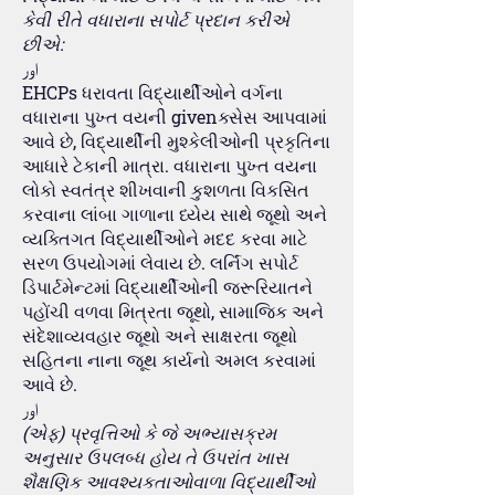
કેવી રીતે વધારાના સપોર્ટ પ્રદાન કરીએ
છીએ:
اور
EHCPs ધરાવતા વિદ્યાર્થીઓને વર્ગના
વધારાના પુખ્ત વયની givenક્સેસ આપવામાં
આવે છે, વિદ્યાર્થીની મુશ્કેલીઓની પ્રકૃતિના
આધારે ટેકાની માત્રા. વધારાના પુખ્ત વયના
લોકો સ્વતંત્ર શીખવાની કુશળતા વિકસિત
કરવાના લાંબા ગાળાના ધ્યેય સાથે જૂથો અને
વ્યક્તિગત વિદ્યાર્થીઓને મદદ કરવા માટે
સરળ ઉપયોગમાં લેવાય છે. લર્નિંગ સપોર્ટ
ડિપાર્ટમેન્ટમાં વિદ્યાર્થીઓની જરૂરિયાતને
પહોંચી વળવા મિત્રતા જૂથો, સામાજિક અને
સંદેશાવ્યવહાર જૂથો અને સાક્ષરતા જૂથો
સહિતના નાના જૂથ કાર્યનો અમલ કરવામાં
આવે છે.
اور
(એફ) પ્રવૃત્તિઓ કે જે અભ્યાસક્રમ
અનુસાર ઉપલબ્ધ હોય તે ઉપરાંત ખાસ
શૈક્ષણિક આવશ્યકતાઓવાળા વિદ્યાર્થીઓ