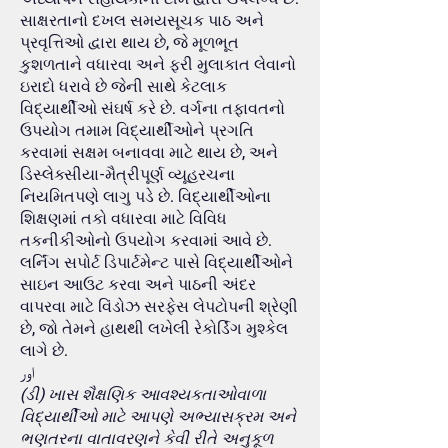
સાક્ષરતાનો દખલ સમયસૂચક પાઠ અને
પ્રવૃત્તિઓ દ્વારા થાય છે, જે મૂળભૂત
કુશળતાને વધારવા અને ફરી મુલાકાત લેવાનો
ઇરાદો ધરાવે છે જેની સાથે કેટલાક
વિદ્યાર્થીઓ સંઘર્ષ કરે છે. વર્ગના તફાવતનો
ઉપયોગ તમામ વિદ્યાર્થીઓને પ્રગતિ
કરવામાં સક્ષમ બનાવવા માટે થાય છે, અને
ડિસ્લેક્સીયા-મૈત્રીપૂર્ણ વ્યૂહરચના
નિયમિતપણે લાગુ પડે છે. વિદ્યાર્થીઓના
શિક્ષણમાં તકો વધારવા માટે વિવિધ
તકનીકીઓનો ઉપયોગ કરવામાં આવે છે.
લર્નિંગ સપોર્ટ ડિપાર્ટમેન્ટ પાસે વિદ્યાર્થીઓને
સાઇન આઉટ કરવા અને પાઠની અંદર
વાપરવા માટે વિંડોઝ સરફેસ લેપટોપની શ્રેણી
છે, જો તેમને હાથથી લખેલી રેકોર્ડિંગ મુશ્કેલ
લાગે છે.
اور
(ડી) ખાસ શૈક્ષણિક આવશ્યકતાઓવાળા
વિદ્યાર્થીઓ માટે આપણે અભ્યાસક્રમ અને
ભણતરના વાતાવરણને કેવી રીતે અનુકૂળ