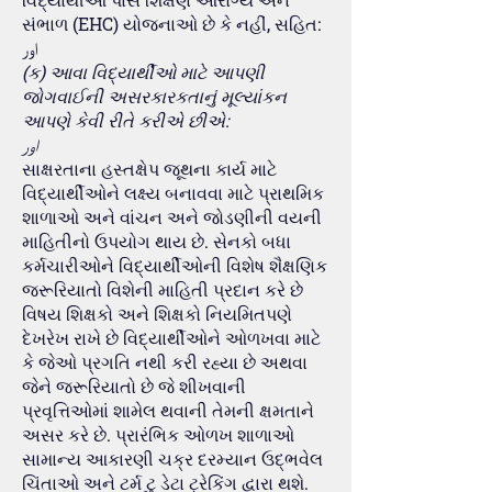
સંભાળ (EHC) યોજનાઓ છે કે નહીં, સહિત:
اور
(ક) આવા વિદ્યાર્થીઓ માટે આપણી
જોગવાઈની અસરકારકતાનું મૂલ્યાંકન
આપણે કેવી રીતે કરીએ છીએ:
اور
સાક્ષરતાના હસ્તક્ષેપ જૂથના કાર્ય માટે
વિદ્યાર્થીઓને લક્ષ્ય બનાવવા માટે પ્રાથમિક
શાળાઓ અને વાંચન અને જોડણીની વયની
માહિતીનો ઉપયોગ થાય છે. સેનકો બધા
કર્મચારીઓને વિદ્યાર્થીઓની વિશેષ શૈક્ષણિક
જરૂરિયાતો વિશેની માહિતી પ્રદાન કરે છે
વિષય શિક્ષકો અને શિક્ષકો નિયમિતપણે
દેખરેખ રાખે છે વિદ્યાર્થીઓને ઓળખવા માટે
કે જેઓ પ્રગતિ નથી કરી રહ્યા છે અથવા
જેને જરૂરિયાતો છે જે શીખવાની
પ્રવૃત્તિઓમાં શામેલ થવાની તેમની ક્ષમતાને
અસર કરે છે. પ્રારંભિક ઓળખ શાળાઓ
સામાન્ય આકારણી ચક્ર દરમ્યાન ઉદ્ભવેલ
ચિંતાઓ અને ટર્મ ટુ ડેટા ટ્રેકિંગ દ્વારા થશે.