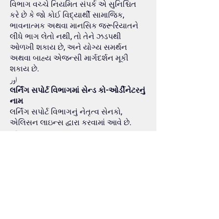
વિભાગ વચ્ચે નિયમિત સંપર્ક એ સુનિશ્ચિત
કરે છે કે જો કોઈ વિદ્યાર્થી સામાજિક,
ભાવનાત્મક અથવા માનસિક જરૂરિયાતને
લીધે ભાગ લેતો નથી, તો તેને ઝડપથી
ઓળખી શકાય છે, અને યોગ્ય સમર્થન
અથવા બાહ્ય એજન્સી માર્ગદર્શન મૂકી
શકાય છે.
اور
લર્નિંગ સપોર્ટ વિભાગમાં સેન્ડ કો-ઓર્ડીનેટરનું
નામ
લર્નિંગ સપોર્ટ વિભાગનું નેતૃત્વ સેનકો,
એલિસન લાઇન્સ દ્વારા કરવામાં આવે છે.
اور
આ ભૂમિકાના ભાગ રૂપે તેણી માટે જવાબદાર
છે:
સેન્ડ વાળા બાળકો માટે સંકલનની જોગવાઈ,
અને તકો creatingભી કરવી જે તેમને
સલામત અને સુરક્ષિત વાતાવરણમાં
અભ્યાસક્રમમાં પ્રવેશવાની મંજૂરી આપે છે;
શાળાની SEND નીતિ વિકસિત કરવી;
સુનિશ્ચિત કરવું કે માતાપિતા તેમના બાળકના