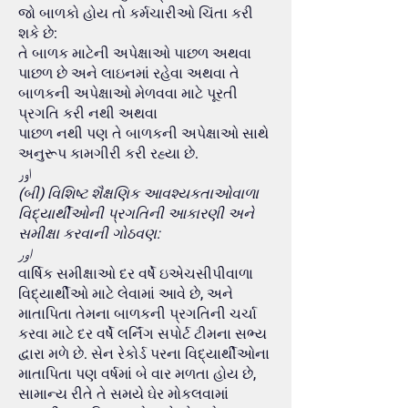
જો બાળકો હોય તો કર્મચારીઓ ચિંતા કરી
શકે છે:
તે બાળક માટેની અપેક્ષાઓ પાછળ અથવા
પાછળ છે અને લાઇનમાં રહેવા અથવા તે
બાળકની અપેક્ષાઓ મેળવવા માટે પૂરતી
પ્રગતિ કરી નથી અથવા
પાછળ નથી પણ તે બાળકની અપેક્ષાઓ સાથે
અનુરૂપ કામગીરી કરી રહ્યા છે.
اور
(બી) વિશિષ્ટ શૈક્ષણિક આવશ્યકતાઓવાળા
વિદ્યાર્થીઓની પ્રગતિની આકારણી અને
સમીક્ષા કરવાની ગોઠવણ:
اور
વાર્ષિક સમીક્ષાઓ દર વર્ષે ઇએચસીપીવાળા
વિદ્યાર્થીઓ માટે લેવામાં આવે છે, અને
માતાપિતા તેમના બાળકની પ્રગતિની ચર્ચા
કરવા માટે દર વર્ષે લર્નિંગ સપોર્ટ ટીમના સભ્ય
દ્વારા મળે છે. સેન રેકોર્ડ પરના વિદ્યાર્થીઓના
માતાપિતા પણ વર્ષમાં બે વાર મળતા હોય છે,
સામાન્ય રીતે તે સમયે ઘેર મોકલવામાં