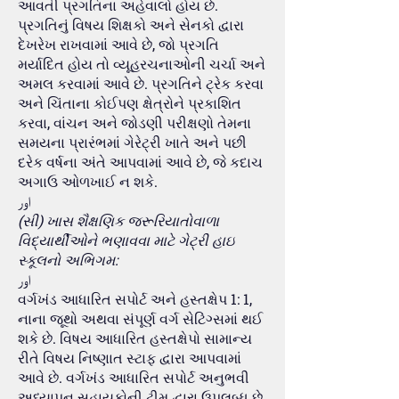
આવતી પ્રગતિના અહેવાલો હોય છે.
પ્રગતિનું વિષય શિક્ષકો અને સેનકો દ્વારા
દેખરેખ રાખવામાં આવે છે, જો પ્રગતિ
મર્યાદિત હોય તો વ્યૂહરચનાઓની ચર્ચા અને
અમલ કરવામાં આવે છે. પ્રગતિને ટ્રેક કરવા
અને ચિંતાના કોઈપણ ક્ષેત્રોને પ્રકાશિત
કરવા, વાંચન અને જોડણી પરીક્ષણો તેમના
સમયના પ્રારંભમાં ગેરેટ્રી ખાતે અને પછી
દરેક વર્ષના અંતે આપવામાં આવે છે, જે કદાચ
અગાઉ ઓળખાઈ ન શકે.
اور
(સી) ખાસ શૈક્ષણિક જરૂરિયાતોવાળા
વિદ્યાર્થીઓને ભણાવવા માટે ગેટ્રી હાઇ
સ્કૂલનો અભિગમ:
اور
વર્ગખંડ આધારિત સપોર્ટ અને હસ્તક્ષેપ 1: 1,
નાના જૂથો અથવા સંપૂર્ણ વર્ગ સેટિંગ્સમાં થઈ
શકે છે. વિષય આધારિત હસ્તક્ષેપો સામાન્ય
રીતે વિષય નિષ્ણાત સ્ટાફ દ્વારા આપવામાં
આવે છે. વર્ગખંડ આધારિત સપોર્ટ અનુભવી
અધ્યાપન સહાયકોની ટીમ દ્વારા ઉપલબ્ધ છે.