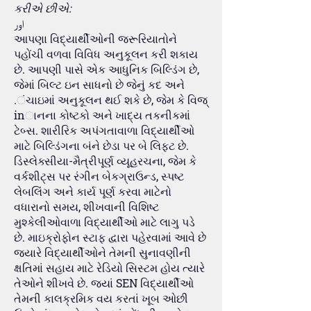
કરીએ છીએ:
اور
આપણા વિદ્યાર્થીઓની જરૂરિયાતોને
પહોંચી વળવા વિવિધ અનુકૂલન કરી શકાય
છે. આપણી પાસે એક આધુનિક બિલ્ડિંગ છે,
જેમાં બિલ્ટ ઇન સાધનો છે જેનું કદ અને
.ંચાઇમાં અનુકૂલન થઈ શકે છે, જેમ કે વિજ્
inાનના કોષ્ટકો અને ખાદ્ય તકનીકમાં
ટેબ્સ. શારીરિક અપંગતાવાળા વિદ્યાર્થીઓ
માટે બિલ્ડિંગના બંને છેડા પર બે લિફ્ટ છે.
ડિસ્લેક્સીયા-મૈત્રીપૂર્ણ વ્યૂહરચના, જેમ કે
વર્કશીટ્સ પર રંગીન બેકગ્રાઉન્ડ, સ્પષ્ટ
લેબલિંગ અને કાર્ય પૂર્ણ કરવા માટેનો
વધારાનો સમય, શીખવાની વિશિષ્ટ
મુશ્કેલીઓવાળા વિદ્યાર્થીઓ માટે લાગુ પડે
છે. માઇક્રોફોન સ્ટાફ દ્વારા પહેરવામાં આવે છે
જ્યારે વિદ્યાર્થીઓને તેમની સુનાવણીની
ક્ષતિમાં સહાય માટે રેડિયો સિસ્ટમ હોય ત્યારે
તેઓને શીખવે છે. જ્યાં SEN વિદ્યાર્થીઓ
તેમની કાલક્રમિક વય કરતાં ખૂબ ઓછી