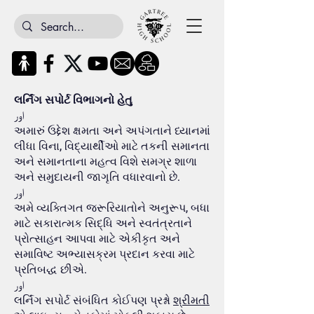
લર્નિંગ સપોર્ટ વિભાગનો હેતુ
اور
અમારું ઉદ્દેશ ક્ષમતા અને અપંગતાને ધ્યાનમાં
લીધા વિના, વિદ્યાર્થીઓ માટે તકની સમાનતા
અને સમાનતાના મહત્વ વિશે સમગ્ર શાળા
અને સમુદાયની જાગૃતિ વધારવાનો છે.
اور
અમે વ્યક્તિગત જરૂરિયાતોને અનુરૂપ, બધા
માટે સકારાત્મક સિદ્ધિ અને સ્વતંત્રતાને
પ્રોત્સાહન આપવા માટે એકીકૃત અને
સમાવિષ્ટ અભ્યાસક્રમ પ્રદાન કરવા માટે
પ્રતિબદ્ધ છીએ.
اور
લર્નિંગ સપોર્ટ સંબંધિત કોઈપણ પ્રશ્નો
શ્રીમતી