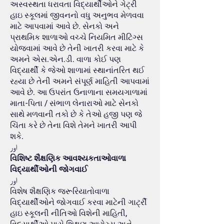
અસ્વસ્થતા ધરાવતા વિદ્યાર્થીઓને ગેટ્રી
હાઇ સ્કૂલમાં જીવનનો વધુ અનુભવ મેળવવા
માટે આપવામાં આવે છે. સેનકો અને
પ્રાથમિક શાળાઓ વચ્ચે નિયમિત મીટિંગ્સ
યોજવામાં આવે છે તેની ખાતરી કરવા માટે કે
અમને એસ.એન.ડી. વાળા કોઈ પણ
વિદ્યાર્થી કે જેઓ શાળામાં સ્થાનાંતરિત થઈ
રહ્યા છે તેની અમને સંપૂર્ણ માહિતી આપવામાં
આવે છે. આ ઉપરાંત ઉનાળાના સમયગાળામાં
માતા-પિતા / સંભાળ લેનારાઓ માટે સેનકો
સાથે મળવાની તકો છે કે તેઓ હજી પણ જે
ચિંતા કરે છે તેના વિશે તેમને ખાતરી આપી
શકે.
اور
વિશિષ્ટ શૈક્ષણિક આવશ્યકતાઓવાળા
વિદ્યાર્થીઓની જોગવાઈ
اور
વિશેષ શૈક્ષણિક જરૂરિયાતોવાળા
વિદ્યાર્થીઓને જોગવાઈ કરવા માટેની ગાર્ટ્રી
હાઇ સ્કૂલની નીતિઓ વિશેની માહિતી,
વિદ્યાર્થીઓ પાસે શિક્ષણ આરોગ્ય અને