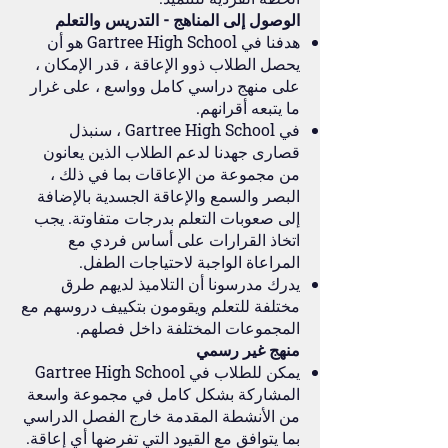
الوصول إلى المناهج - التدريس والتعلم
هدفنا في Gartree High School هو أن
يحصل الطلاب ذوو الإعاقة ، قدر الإمكان ،
على منهج دراسي كامل وواسع ، على غرار
ما يتبعه أقرانهم.
في Gartree High School ، سنبذل
قصارى جهدنا لدعم الطلاب الذين يعانون
من مجموعة من الإعاقات بما في ذلك ،
البصر والسمع والإعاقة الجسدية بالإضافة
إلى صعوبات التعلم بدرجات متفاوتة. يجب
اتخاذ القرارات على أساس فردي مع
المراعاة الواجبة لاحتياجات الطفل.
يدرك مدرسونا أن التلاميذ لديهم طرق
مختلفة للتعلم ويقومون بتكييف دروسهم مع
المجموعات المختلفة داخل فصلهم.
منهج غير رسمي
يمكن للطلاب في Gartree High School
المشاركة بشكل كامل في مجموعة واسعة
من الأنشطة المقدمة خارج الفصل الدراسي
بما يتوافق مع القيود التي تفرضها أي إعاقة.