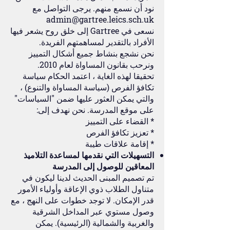
نود أن نسمع منهم. يرجى التواصل مع
admin@gartree.leics.sch.uk
نسعى في Gartree إلى خلق روح يشعر فيها
الأفراد بالتقدير لمساهمتهم الفريدة.
نحن نشجع بنشاط جميع أشكال التمييز
ونرحب بقانون المساواة لعام 2010.
تحقيقا لهذه الغاية ، اعتمد الحكام سياسة
تكافؤ الفرص (سياسة المساواة والتنوع) ،
والتي يمكن العثور عليها ضمن "السياسات"
على موقع المدرسة. نحن نهدف إلى:
* القضاء على التمييز
* تعزيز تكافؤ الفرص
* إقامة علاقات طيبة
التسهيلات التي نقدمها لمساعدة التلاميذ
المعاقين للوصول إلى المدرسة
تم تصميم المبنى الحديث لدينا ليكون في
متناول الطلاب ذوي الإعاقة وأولياء الأمور
قدر الإمكان. لا توجد خطوات على النهج ، مع
وصول مستوي عبر المداخل الشرقية
والغربية والشمالية (الرئيسية). يمكن