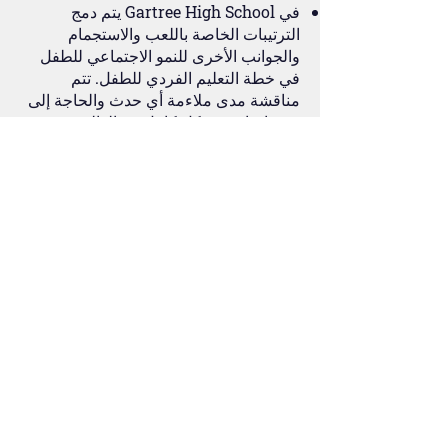
في Gartree High School يتم دمج
الترتيبات الخاصة باللعب والاستجمام
والجوانب الأخرى للنمو الاجتماعي للطفل
في خطة التعليم الفردي للطفل. تتم
مناقشة مدى ملاءمة أي حدث والحاجة إلى
دعم إضافي بشكل كامل مع الوالدين
مسبقًا.
الوصول إلى المعلومات المكتوبة
لدينا حاليًا منهجية متنوعة للتواصل مع أولياء
الأمور ومقدمي الرعاية والتلاميذ ، وتشمل
هذه:
ملاحظات نرسلها إلى المنزل مع التلاميذ
حول أحداث ومشاريع محددة
رسائل إخبارية كل أسبوع
معلومات من موقعنا على شبكة الإنترنت
الرسائل المرسلة عبر Insight
الاتصال بالوالدين عندما نعلم أنهم لا
يستطيعون قراءة المعلومات التي نرسلها
إلى المنزل.
يدرك مدرسونا أن التلاميذ لديهم طرق