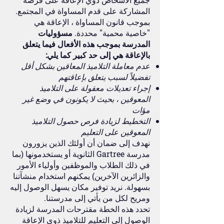
المشاركة على قدم المساواة في المجتمع.
بموجب قانون المساواة ، الإعاقة هي
"خاصية محمية" محددة.
مسؤوليات
المدرسة بموجب هذه الأفعال فيما يتعلق
بالإعاقة هي إلى حد كبير كما يلي:
عدم معاملة التلاميذ المعاقين بشكل أقل
تفضيلاً لسبب يتعلق بإعاقتهم
إجراء تعديلات معقولة على التلاميذ
المعوقين ، بحيث لا يكونون في وضع غير
مؤات
التخطيط لزيادة فرص حصول التلاميذ
المعوقين على التعليم
نهدف إلى ضمان أن أولئك الذين يزورون
مدرسة Gartree الثانوية أو يستخدمونها (بما
في ذلك الطلاب والموظفين وأولياء الأمور
والزائرين الآخرين) يمكنهم استخدام منشآتنا
بسهولة. نريد توفير مكان يسهل الوصول إليه
ومريح لكل من يأتي إلى مدرستنا.
تحدد هذه الخطة مقترحات المدرسة لزيادة
الوصول إلى التعليم للتلاميذ ذوي الإعاقة