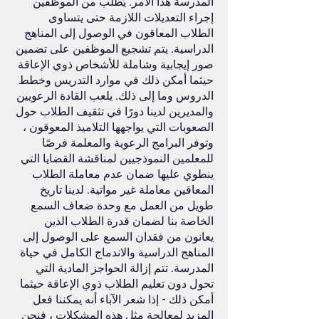
المدرسة هذا الأمر. يُطلب من الموظفين
إجراء التعديلات اللازمة حتى يتساوى
الطلاب المعاقون في الوصول إلى المناهج
الدراسية. يتم تشجيع الموظفين على تضمين
صور إيجابية وشاملة للأشخاص ذوي الإعاقة
حيثما أمكن ذلك في موارد التدريس وخطط
الدروس وما إلى ذلك. يلعب القادة الرعويين
والمديرين لدينا دورًا في تثقيف الطلاب حول
الصعوبات التي يواجهها التلاميذ المعوقون ،
وتوفر البرامج الرعوية والمعلمة فرصًا
للمعلمين النموذجيين لمناقشة القضايا التي
ينطوي عليها ضمان عدم معاملة الطلاب
المعاقين معاملة غير مواتية. لدينا تاريخ
طويل من العمل مع وحدة ضعاف السمع
الخاصة بنا لضمان قدرة الطلاب الذين
يعانون من فقدان السمع على الوصول إلى
المناهج الدراسية والاندماج الكامل في حياة
المدرسة. تتم إزالة الحواجز المادية التي
تحول دون تعليم الطلاب ذوي الإعاقة حيثما
أمكن ذلك - إذا شعر الآباء أنه يمكننا فعل
المزيد لمعالجة مثل هذه المشكلات ، فنحن