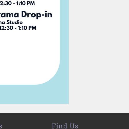
s
Find Us