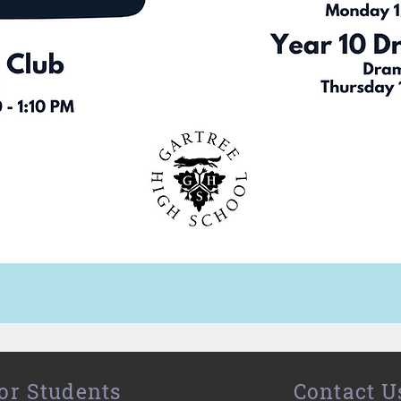
or Students
Contact U