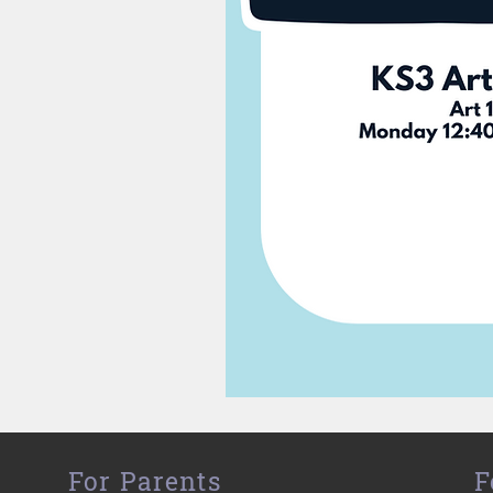
For Parents
F